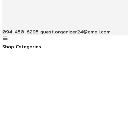
094-450-6295
quest.organizer24@gmail.com
Shop Categories