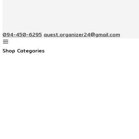
094-450-6295
quest.organizer24@gmail.com
Shop Categories