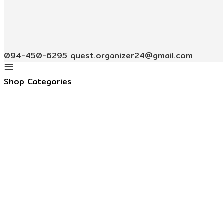
094-450-6295
quest.organizer24@gmail.com
Shop Categories