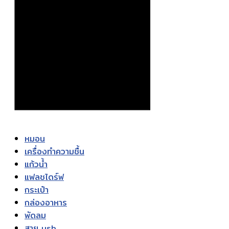
หมอน
เครื่องทำความชื้น
แก้วน้ำ
แฟลชไดร์ฟ
กระเป๋า
กล่องอาหาร
พัดลม
สาย usb