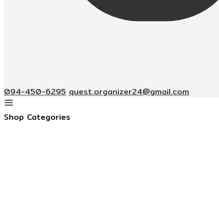
094-450-6295
quest.organizer24@gmail.com
Shop Categories