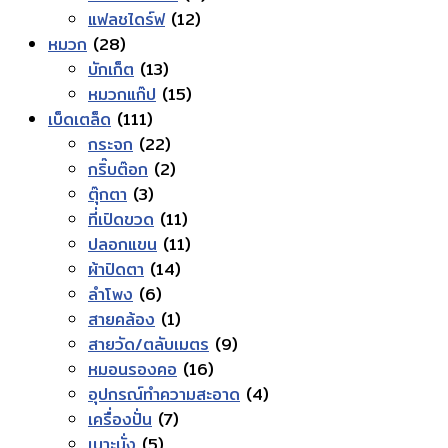
12
สินค้า
แฟลชไดร์ฟ
12
28
สินค้า
หมวก
28
สินค้า
13
บักเก็ต
13
สินค้า
15
หมวกแก๊ป
15
111
สินค้า
เบ็ดเตล็ด
111
สินค้า
22
กระจก
22
สินค้า
2
กริ๊บต๊อก
2
3
สินค้า
ตุ๊กตา
3
สินค้า
11
ที่เปิดขวด
11
สินค้า
11
ปลอกแขน
11
14
สินค้า
ผ้าปิดตา
14
6
สินค้า
ลำโพง
6
สินค้า
1
สายคล้อง
1
สินค้า
9
สายวัด/ตลับเมตร
9
16
สินค้า
หมอนรองคอ
16
สินค้า
4
อุปกรณ์ทำความสะอาด
4
7
สินค้า
เครื่องปั่น
7
5
สินค้า
เบาะนั่ง
5