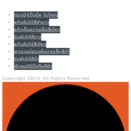
Populer tag
กระเป๋าโน็ตบุ๊ค ใบใหญ่
แก้วพับได้สีฟ้าขาว
แก้วเก็บความเย็นสีเขียว
ร่มพับได้สีขาว
แก้วพับได้สีเขียว
พาวเวอร์แบงค์ขนาดเล็กสีดำ
ร่มพับได้สีดำ
พัดลมมินิมือถือสีฟ้า
Copyright 2024, All Rights Reserved.