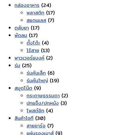
24
สินค้า
กล่องอาหาร
24
สินค้า
17
พลาสติก
17
7
สินค้า
สแตนเลส
7
17
สินค้า
ตลับยา
17
17
สินค้า
พัดลม
17
สินค้า
4
ตั้งโต๊ะ
4
สินค้า
13
ไร้สาย
13
สินค้า
2
พาวเวอร์แบงค์
2
25
สินค้า
ร่ม
25
สินค้า
6
ร่มคันเล็ก
6
สินค้า
19
ร่มคันใหญ่
19
9
สินค้า
สมุดโน๊ต
9
สินค้า
2
กระดาษธรรมดา
2
3
สินค้า
ปกแข็ง/ปกหนัง
3
4
สินค้า
โพสต์อิท
4
30
สินค้า
สินค้าไอที
30
สินค้า
7
สายชาร์จ
7
สินค้า
9
แผ่นรองเมาส์
9