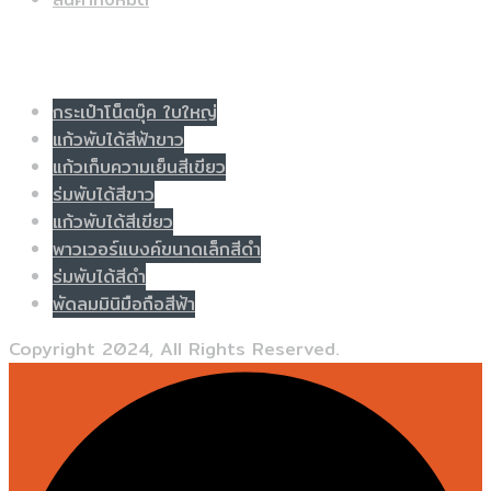
Populer tag
กระเป๋าโน็ตบุ๊ค ใบใหญ่
แก้วพับได้สีฟ้าขาว
แก้วเก็บความเย็นสีเขียว
ร่มพับได้สีขาว
แก้วพับได้สีเขียว
พาวเวอร์แบงค์ขนาดเล็กสีดำ
ร่มพับได้สีดำ
พัดลมมินิมือถือสีฟ้า
Copyright 2024, All Rights Reserved.