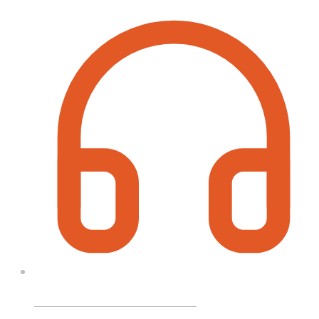
Call On Order ? Call us 24/7