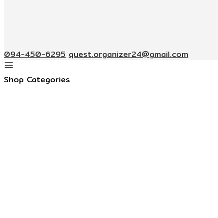
094-450-6295
quest.organizer24@gmail.com
Shop Categories