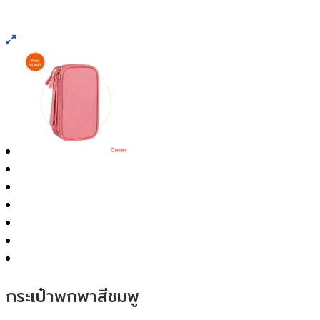
กระเป๋าพกพาสีชมพู