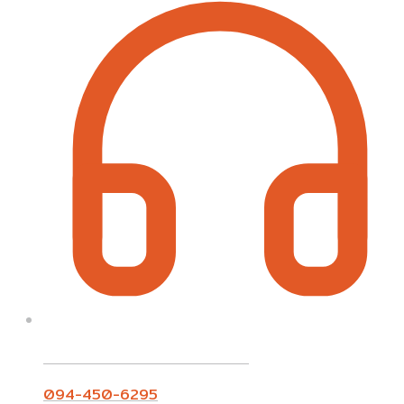
Call On Order ? Call us 24/7
094-450-6295