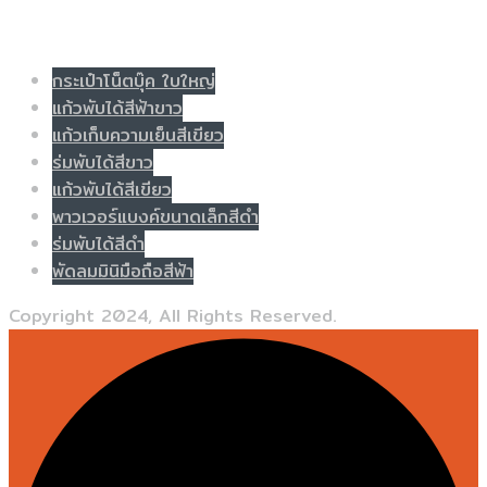
Populer tag
กระเป๋าโน็ตบุ๊ค ใบใหญ่
แก้วพับได้สีฟ้าขาว
แก้วเก็บความเย็นสีเขียว
ร่มพับได้สีขาว
แก้วพับได้สีเขียว
พาวเวอร์แบงค์ขนาดเล็กสีดำ
ร่มพับได้สีดำ
พัดลมมินิมือถือสีฟ้า
Copyright 2024, All Rights Reserved.