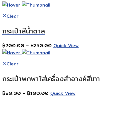
range:
฿50.00
Clear
through
฿70.00
กระเป๋าสีน้ำตาล
Price
฿
200.00
–
฿
250.00
Quick View
range:
฿200.00
Clear
through
฿250.00
กระเป๋าพกพาใส่เครื่องสำอางค์สีเทา
Price
฿
80.00
–
฿
100.00
Quick View
range:
Contact Information
฿80.00
through
฿100.00