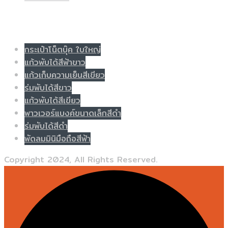
Populer tag
กระเป๋าโน็ตบุ๊ค ใบใหญ่
แก้วพับได้สีฟ้าขาว
แก้วเก็บความเย็นสีเขียว
ร่มพับได้สีขาว
แก้วพับได้สีเขียว
พาวเวอร์แบงค์ขนาดเล็กสีดำ
ร่มพับได้สีดำ
พัดลมมินิมือถือสีฟ้า
Copyright 2024, All Rights Reserved.