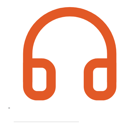
฿150.00
Call On Order ? Call us 24/7