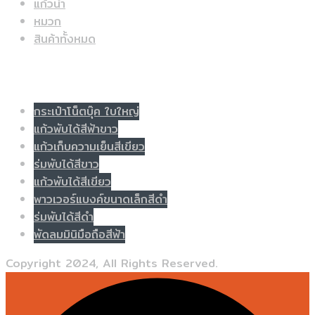
แก้วน้ำ
หมวก
สินค้าทั้งหมด
Populer tag
กระเป๋าโน็ตบุ๊ค ใบใหญ่
แก้วพับได้สีฟ้าขาว
แก้วเก็บความเย็นสีเขียว
ร่มพับได้สีขาว
แก้วพับได้สีเขียว
พาวเวอร์แบงค์ขนาดเล็กสีดำ
ร่มพับได้สีดำ
พัดลมมินิมือถือสีฟ้า
Copyright 2024, All Rights Reserved.