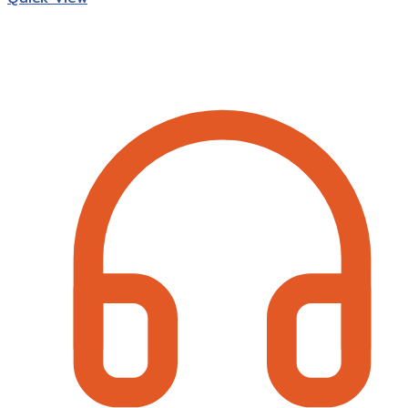
฿50.00
Contact Information
through
฿70.00