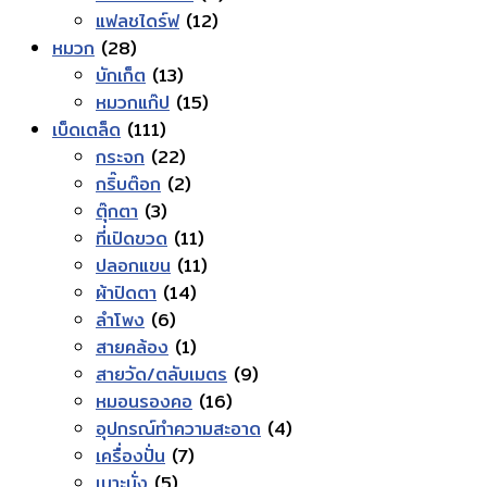
12
สินค้า
แฟลชไดร์ฟ
12
28
สินค้า
หมวก
28
สินค้า
13
บักเก็ต
13
สินค้า
15
หมวกแก๊ป
15
111
สินค้า
เบ็ดเตล็ด
111
สินค้า
22
กระจก
22
สินค้า
2
กริ๊บต๊อก
2
3
สินค้า
ตุ๊กตา
3
สินค้า
11
ที่เปิดขวด
11
สินค้า
11
ปลอกแขน
11
14
สินค้า
ผ้าปิดตา
14
6
สินค้า
ลำโพง
6
สินค้า
1
สายคล้อง
1
สินค้า
9
สายวัด/ตลับเมตร
9
16
สินค้า
หมอนรองคอ
16
สินค้า
4
อุปกรณ์ทำความสะอาด
4
7
สินค้า
เครื่องปั่น
7
5
สินค้า
เบาะนั่ง
5