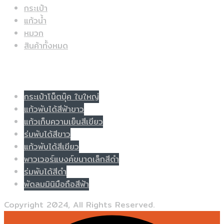
กระเป๋า
แก้วน้ำ
หมวก
สินค้าทั้งหมด
Populer tag
กระเป๋าโน็ตบุ๊ค ใบใหญ่
แก้วพับได้สีฟ้าขาว
แก้วเก็บความเย็นสีเขียว
ร่มพับได้สีขาว
แก้วพับได้สีเขียว
พาวเวอร์แบงค์ขนาดเล็กสีดำ
ร่มพับได้สีดำ
พัดลมมินิมือถือสีฟ้า
Copyright 2024, All Rights Reserved.