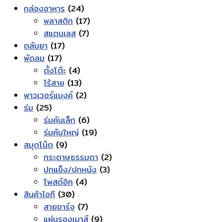
24
สินค้า
กล่องอาหาร
24
สินค้า
17
พลาสติก
17
7
สินค้า
สแตนเลส
7
17
สินค้า
ตลับยา
17
17
สินค้า
พัดลม
17
สินค้า
4
ตั้งโต๊ะ
4
สินค้า
13
ไร้สาย
13
สินค้า
2
พาวเวอร์แบงค์
2
25
สินค้า
ร่ม
25
สินค้า
6
ร่มคันเล็ก
6
สินค้า
19
ร่มคันใหญ่
19
9
สินค้า
สมุดโน๊ต
9
สินค้า
2
กระดาษธรรมดา
2
3
สินค้า
ปกแข็ง/ปกหนัง
3
4
สินค้า
โพสต์อิท
4
30
สินค้า
สินค้าไอที
30
สินค้า
7
สายชาร์จ
7
สินค้า
9
แผ่นรองเมาส์
9