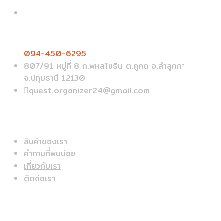
Call On Order ? Call us 24/7
094-450-6295
807/91 หมู่ที่ 8 ถ.พหลโยธิน ต.คูคต อ.ลำลูกกา
จ.ปทุมธานี 12130
quest.organizer24@gmail.com
ข้อมูลด่วน
สินค้าของเรา
คำถามที่พบบ่อย
เกี่ยวกับเรา
ติดต่อเรา
สินค้าแนะนำ