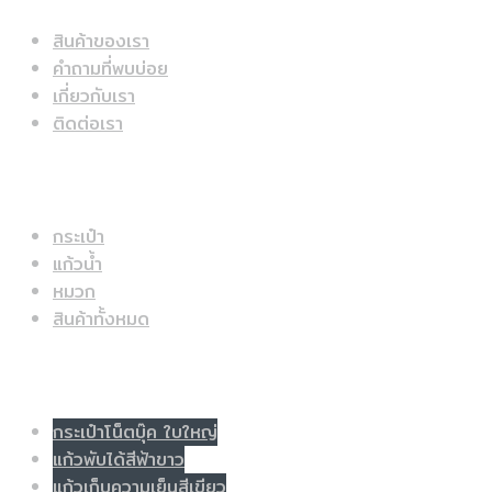
สินค้าของเรา
คำถามที่พบบ่อย
เกี่ยวกับเรา
ติดต่อเรา
สินค้าแนะนำ
กระเป๋า
แก้วน้ำ
หมวก
สินค้าทั้งหมด
Populer tag
กระเป๋าโน็ตบุ๊ค ใบใหญ่
แก้วพับได้สีฟ้าขาว
แก้วเก็บความเย็นสีเขียว