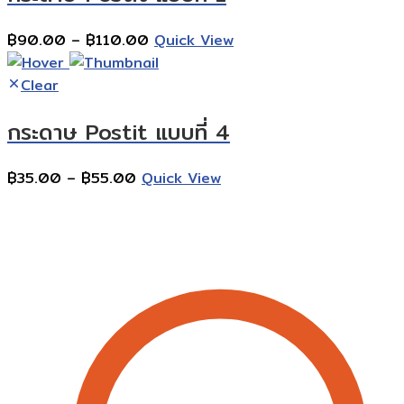
Price
฿
90.00
–
฿
110.00
Quick View
range:
฿90.00
Clear
through
กระดาษ Postit แบบที่ 4
฿110.00
Price
฿
35.00
–
฿
55.00
Quick View
range:
Contact Information
฿35.00
through
฿55.00