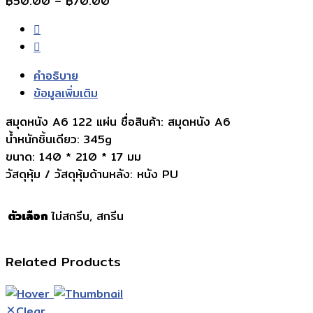
Price
฿
50.00
–
฿
70.00
range:
฿50.00
through
฿70.00
คำอธิบาย
ข้อมูลเพิ่มเติม
สมุดหนัง A6 122 แผ่น ชื่อสินค้า: สมุดหนัง A6
น้ำหนักชิ้นเดียว: 345g
ขนาด: 140 * 210 * 17 มม
วัสดุหุ้ม / วัสดุหุ้มด้านหลัง: หนัง PU
ตัวเลือก
ไม่สกรีน, สกรีน
Related Products
Clear