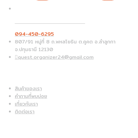
Call On Order ? Call us 24/7
094-450-6295
807/91 หมู่ที่ 8 ถ.พหลโยธิน ต.คูคต อ.ลำลูกกา
จ.ปทุมธานี 12130
quest.organizer24@gmail.com
ข้อมูลด่วน
สินค้าของเรา
คำถามที่พบบ่อย
เกี่ยวกับเรา
ติดต่อเรา
สินค้าแนะนำ