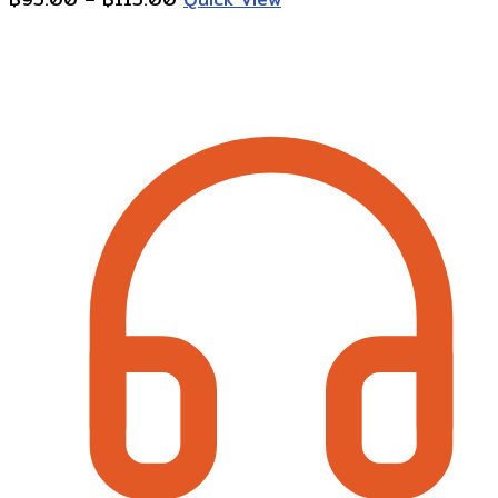
range:
Contact Information
฿95.00
through
฿115.00