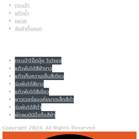
กระเป๋า
แก้วน้ำ
หมวก
สินค้าทั้งหมด
Populer tag
กระเป๋าโน็ตบุ๊ค ใบใหญ่
แก้วพับได้สีฟ้าขาว
แก้วเก็บความเย็นสีเขียว
ร่มพับได้สีขาว
แก้วพับได้สีเขียว
พาวเวอร์แบงค์ขนาดเล็กสีดำ
ร่มพับได้สีดำ
พัดลมมินิมือถือสีฟ้า
Copyright 2024, All Rights Reserved.