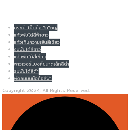
Populer tag
กระเป๋าโน็ตบุ๊ค ใบใหญ่
แก้วพับได้สีฟ้าขาว
แก้วเก็บความเย็นสีเขียว
ร่มพับได้สีขาว
แก้วพับได้สีเขียว
พาวเวอร์แบงค์ขนาดเล็กสีดำ
ร่มพับได้สีดำ
พัดลมมินิมือถือสีฟ้า
Copyright 2024, All Rights Reserved.