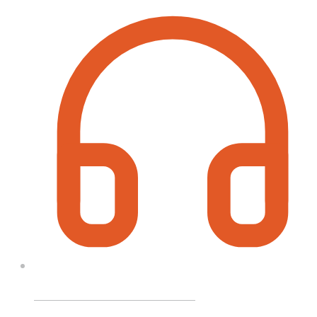
Call On Order ? Call us 24/7