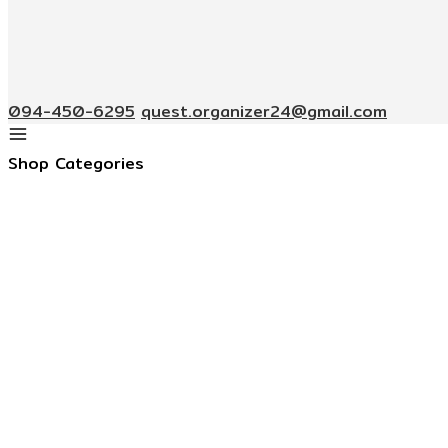
094-450-6295
quest.organizer24@gmail.com
Shop Categories