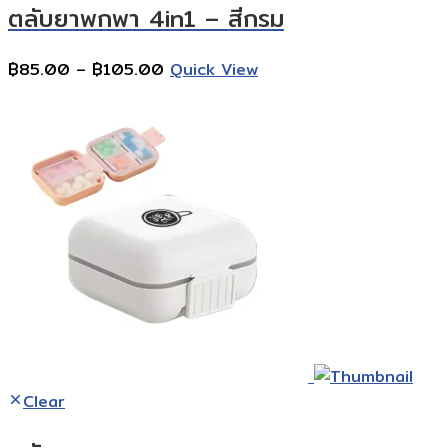
ตลับยาพกพา 4in1 – สีกรม
฿100.00
Price
฿
85.00
–
฿
105.00
Quick View
range:
฿85.00
through
฿105.00
Clear