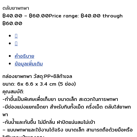
ตลับยาพกพา
฿
40.00
–
฿
60.00
Price range: ฿40.00 through
฿60.00
คำอธิบาย
ข้อมูลเพิ่มเติม
กล่องยาพกพา วัสดุ:PP+ซิลิก้าเจล
ขนาด: 6x 6.6 x 3.4 cm (5 ช่อง)
คุณสมบัติ:
-ทำขึ้นเป็นพิเศษเพื่อเก็บยา ขนาดเล็ก สะดวกในการพกพา
-มีช่องแบ่งแยกเม็ดยา สำหรับกินทั้งเม็ด ครึ่งเม็ด ตลับใส่ยาพก
พา
-กันน้ำและกันชื้น ไม่มีกลิ่น ฝาปิดแน่นลมไม่เข้า
– แบบพกพาและใช้งานได้จริง ขนาดเล็ก สามารถถือด้วยมือหรือ