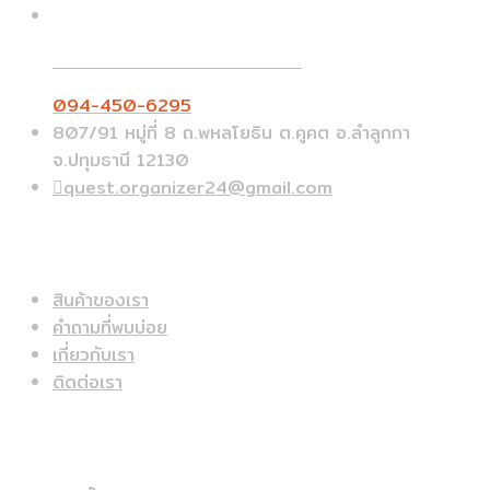
Call On Order ? Call us 24/7
094-450-6295
807/91 หมู่ที่ 8 ถ.พหลโยธิน ต.คูคต อ.ลำลูกกา
จ.ปทุมธานี 12130
quest.organizer24@gmail.com
ข้อมูลด่วน
สินค้าของเรา
คำถามที่พบบ่อย
เกี่ยวกับเรา
ติดต่อเรา
สินค้าแนะนำ