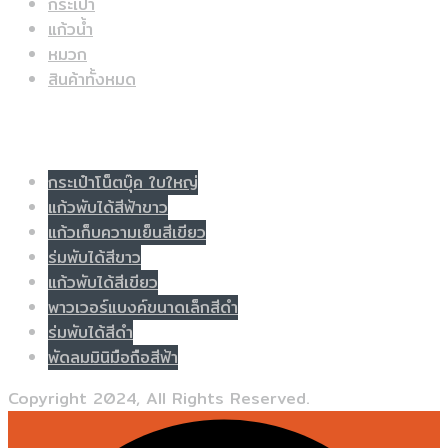
กระเป๋า
แก้วน้ำ
หมวก
สินค้าทั้งหมด
Populer tag
กระเป๋าโน็ตบุ๊ค ใบใหญ่
แก้วพับได้สีฟ้าขาว
แก้วเก็บความเย็นสีเขียว
ร่มพับได้สีขาว
แก้วพับได้สีเขียว
พาวเวอร์แบงค์ขนาดเล็กสีดำ
ร่มพับได้สีดำ
พัดลมมินิมือถือสีฟ้า
Copyright 2024, All Rights Reserved.