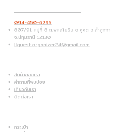
Call On Order ? Call us 24/7
094-450-6295
807/91 หมู่ที่ 8 ถ.พหลโยธิน ต.คูคต อ.ลำลูกกา
จ.ปทุมธานี 12130
quest.organizer24@gmail.com
ข้อมูลด่วน
สินค้าของเรา
คำถามที่พบบ่อย
เกี่ยวกับเรา
ติดต่อเรา
สินค้าแนะนำ
กระเป๋า