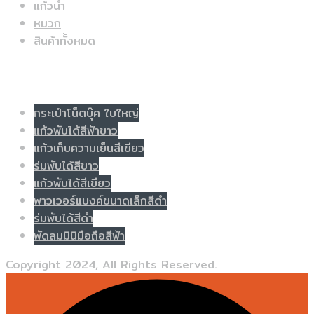
แก้วน้ำ
หมวก
สินค้าทั้งหมด
Populer tag
กระเป๋าโน็ตบุ๊ค ใบใหญ่
แก้วพับได้สีฟ้าขาว
แก้วเก็บความเย็นสีเขียว
ร่มพับได้สีขาว
แก้วพับได้สีเขียว
พาวเวอร์แบงค์ขนาดเล็กสีดำ
ร่มพับได้สีดำ
พัดลมมินิมือถือสีฟ้า
Copyright 2024, All Rights Reserved.