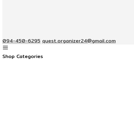
094-450-6295
quest.organizer24@gmail.com
Shop Categories