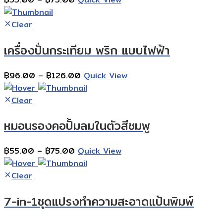
range:
฿55.00
Clear
through
เครื่องปั่นกระเทียม พริก แบบไฟฟ้า
฿75.00
Price
฿
96.00
–
฿
126.00
Quick View
range:
฿96.00
Clear
through
หมอนรองคอปั้มลมในตัวสีชมพู
฿126.00
Price
฿
55.00
–
฿
75.00
Quick View
range:
฿55.00
Clear
through
7-in-1ชุดแปรงทําความสะอาดแป้นพิมพ์
฿75.00