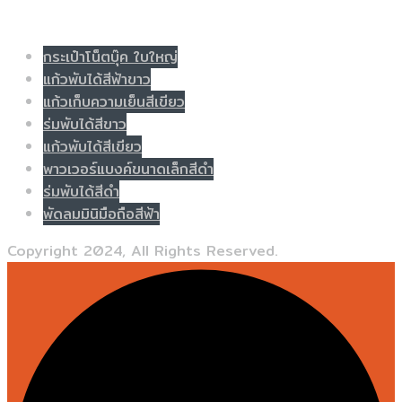
Populer tag
กระเป๋าโน็ตบุ๊ค ใบใหญ่
แก้วพับได้สีฟ้าขาว
แก้วเก็บความเย็นสีเขียว
ร่มพับได้สีขาว
แก้วพับได้สีเขียว
พาวเวอร์แบงค์ขนาดเล็กสีดำ
ร่มพับได้สีดำ
พัดลมมินิมือถือสีฟ้า
Copyright 2024, All Rights Reserved.