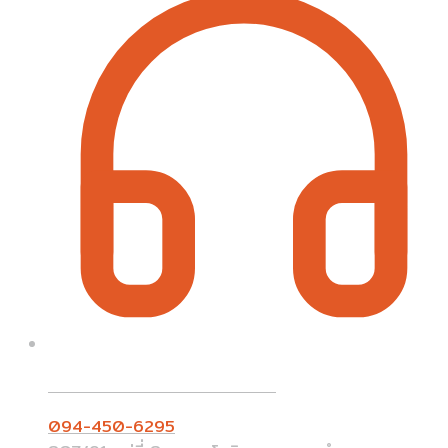
Call On Order ? Call us 24/7
094-450-6295