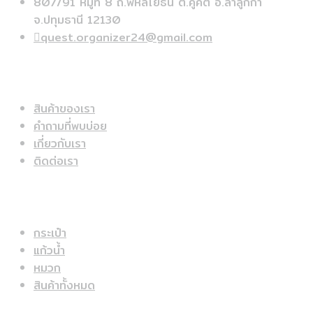
807/91 หมู่ที่ 8 ถ.พหลโยธิน ต.คูคต อ.ลำลูกกา
จ.ปทุมธานี 12130
quest.organizer24@gmail.com
ข้อมูลด่วน
สินค้าของเรา
คำถามที่พบบ่อย
เกี่ยวกับเรา
ติดต่อเรา
สินค้าแนะนำ
กระเป๋า
แก้วน้ำ
หมวก
สินค้าทั้งหมด